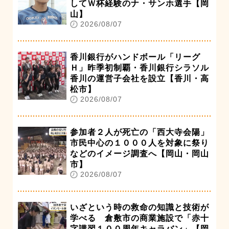
してＷ杯経験のナ・サンホ選手【岡
山】
2026/08/07
香川銀行がハンドボール「リーグ
Ｈ」昨季初制覇・香川銀行シラソル
香川の運営子会社を設立【香川・高
松市】
2026/08/07
参加者２人が死亡の「西大寺会陽」
市民中心の１０００人を対象に祭り
などのイメージ調査へ【岡山・岡山
市】
2026/08/07
いざという時の救命の知識と技術が
学べる 倉敷市の商業施設で「赤十
字講習１００周年キャラバン」【岡