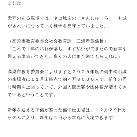
ました。
天守のある広場では、ネコ城主の「さんじゅーろー」も城
がきれいになっていく様子を見守っていました。
（高梁市教育委員会社会教育課 三浦孝章係長）
「これで１年の汚れが落ち、すす払いができたので新年を
迎える準備ができた。多くの人にまた来てもらえれば」
高梁市教育委員会によりますと２０２５年度の備中松山城
の来場者は１１月末時点で約４万８０００人で、前年の同
じ時期を上回っていて、外国人観光客や団体客が増えてき
ているということです。
新年を迎える準備が整った備中松山城は、１２月２９日か
ら休みに入り、新年は４日から本丸に入場できます。