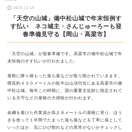
2025.12.16
「天空の山城」備中松山城で年末恒例す
す払い ネコ城主・さんじゅーろーも迎
春準備見守る【岡山・高梁市】
「天空の山城」が迎春準備です。高梁市の備中松山城で年
末恒例のすす払いが行われました。
屋根に降り積もった落ち葉などが取り除かれていきます。
標高約４３０メートルの臥牛山山頂付近にある高梁市の備
中松山城。毎年この時期に、国の重要文化財に指定されて
いる天守などの屋根の大掃除が行われます。
命綱を着けた作業員が高さ８メートルの屋根に登り、ほう
きを使って１年間でたまった落ち葉などを丁寧に落として
いったほか、瓦にひび割れなどの異常がないかチェックし