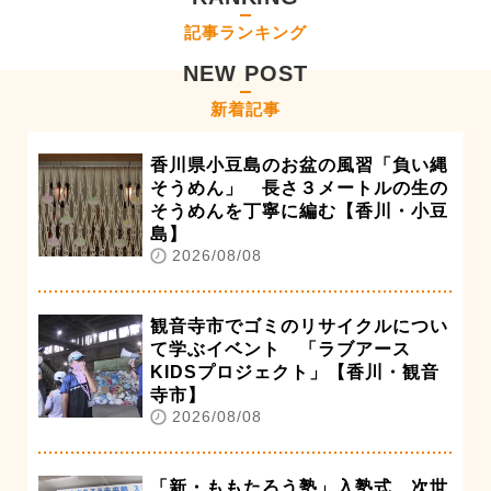
記事ランキング
NEW POST
新着記事
香川県小豆島のお盆の風習「負い縄
そうめん」 長さ３メートルの生の
そうめんを丁寧に編む【香川・小豆
島】
2026/08/08
観音寺市でゴミのリサイクルについ
て学ぶイベント 「ラブアース
KIDSプロジェクト」【香川・観音
寺市】
2026/08/08
「新・ももたろう塾」入塾式 次世