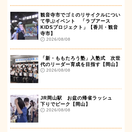
観音寺市でゴミのリサイクルについ
て学ぶイベント 「ラブアース
KIDSプロジェクト」【香川・観音
寺市】
2026/08/08
「新・ももたろう塾」入塾式 次世
代のリーダー育成を目指す【岡山】
2026/08/08
JR岡山駅 お盆の帰省ラッシュ
下りでピーク【岡山】
2026/08/08