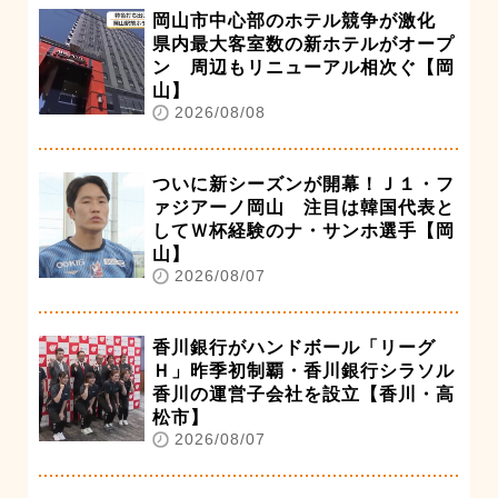
岡山市中心部のホテル競争が激化
県内最大客室数の新ホテルがオープ
ン 周辺もリニューアル相次ぐ【岡
山】
2026/08/08
ついに新シーズンが開幕！Ｊ１・フ
ァジアーノ岡山 注目は韓国代表と
してＷ杯経験のナ・サンホ選手【岡
山】
2026/08/07
香川銀行がハンドボール「リーグ
Ｈ」昨季初制覇・香川銀行シラソル
香川の運営子会社を設立【香川・高
松市】
2026/08/07