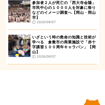
参加者２人が死亡の「西大寺会陽」
市民中心の１０００人を対象に祭り
などのイメージ調査へ【岡山・岡山
市】
2026/08/07
いざという時の救命の知識と技術が
学べる 倉敷市の商業施設で「赤十
字講習１００周年キャラバン」【岡
山】
2026/08/07