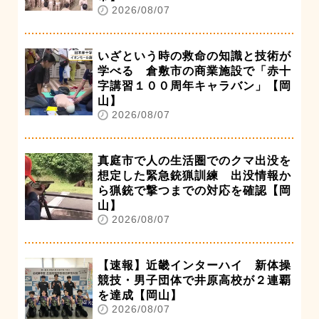
2026/08/07
いざという時の救命の知識と技術が
学べる 倉敷市の商業施設で「赤十
字講習１００周年キャラバン」【岡
山】
2026/08/07
真庭市で人の生活圏でのクマ出没を
想定した緊急銃猟訓練 出没情報か
ら猟銃で撃つまでの対応を確認【岡
山】
2026/08/07
【速報】近畿インターハイ 新体操
競技・男子団体で井原高校が２連覇
を達成【岡山】
2026/08/07