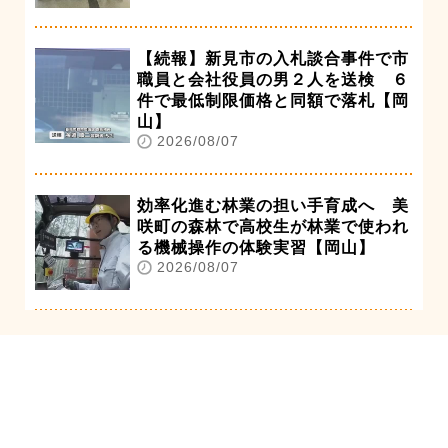
【続報】新見市の入札談合事件で市
職員と会社役員の男２人を送検 ６
件で最低制限価格と同額で落札【岡
山】
2026/08/07
効率化進む林業の担い手育成へ 美
咲町の森林で高校生が林業で使われ
る機械操作の体験実習【岡山】
2026/08/07