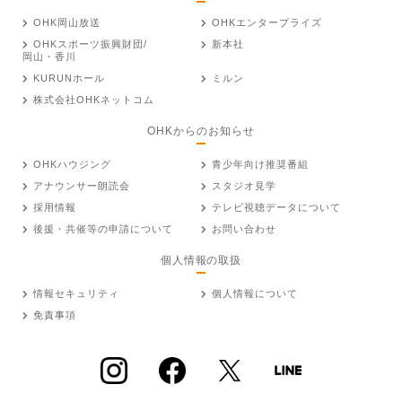
OHK岡山放送
OHKエンタープライズ
OHKスポーツ振興財団/
新本社
岡山・香川
KURUNホール
ミルン
株式会社OHKネットコム
OHKからのお知らせ
OHKハウジング
青少年向け推奨番組
アナウンサー朗読会
スタジオ見学
採用情報
テレビ視聴データについて
後援・共催等の申請について
お問い合わせ
個人情報の取扱
情報セキュリティ
個人情報について
免責事項