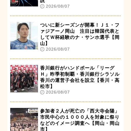
説
2026/08/07
ついに新シーズンが開幕！Ｊ１・フ
ァジアーノ岡山 注目は韓国代表と
してＷ杯経験のナ・サンホ選手【岡
山】
2026/08/07
香川銀行がハンドボール「リーグ
Ｈ」昨季初制覇・香川銀行シラソル
香川の運営子会社を設立【香川・高
松市】
2026/08/07
参加者２人が死亡の「西大寺会陽」
市民中心の１０００人を対象に祭り
などのイメージ調査へ【岡山・岡山
市】