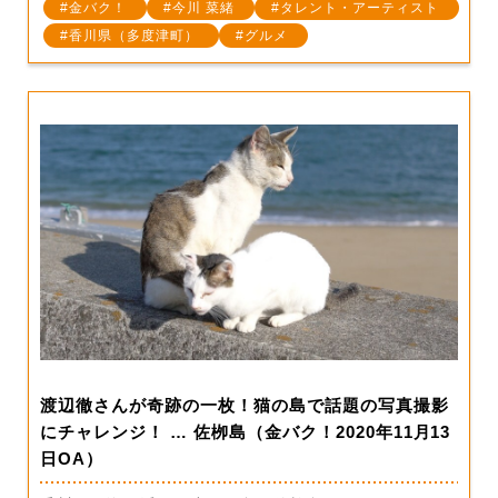
金バク！
今川 菜緒
タレント・アーティスト
香川県（多度津町）
グルメ
渡辺徹さんが奇跡の一枚！猫の島で話題の写真撮影
にチャレンジ！ … 佐栁島（金バク！2020年11月13
日OA）