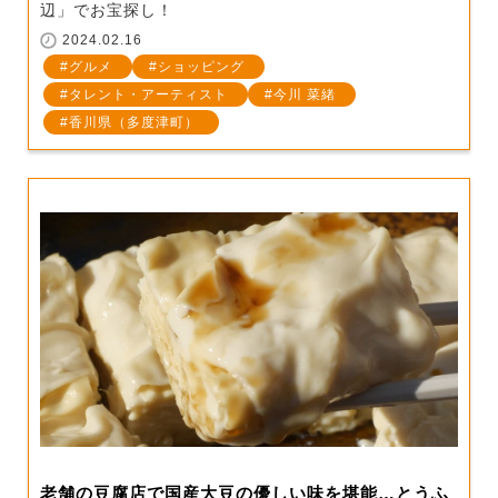
辺」でお宝探し！
2024.02.16
グルメ
ショッピング
タレント・アーティスト
今川 菜緒
香川県（多度津町）
老舗の豆腐店で国産大豆の優しい味を堪能…とうふ