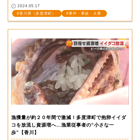
2024.05.17
香川県（多度津町）
事件・事故・火事
漁獲量が約２０年間で激減！多度津町で抱卵イイダ
コを放流し資源増へ…漁業従事者の“小さな一
歩”【香川】