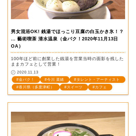
男女混浴OK! 銭湯でほっこり豆腐の白玉かき氷！？
… 藝術喫茶 清水温泉（金バク！2020年11月13日
OA）
100年ほど前に創業した銭湯を営業当時の面影を残した
ままカフェとして営業！
2020.11.13
金バク！
今川 菜緒
タレント・アーティスト
香川県（多度津町）
スイーツ
カフェ