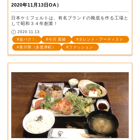
2020年11月13日OA）
日本ケミフェルトは、有名ブランドの靴底を作る工場と
して昭和３４年創業！
2020.11.13
金バク！
今川 菜緒
タレント・アーティスト
香川県（多度津町）
ファッション