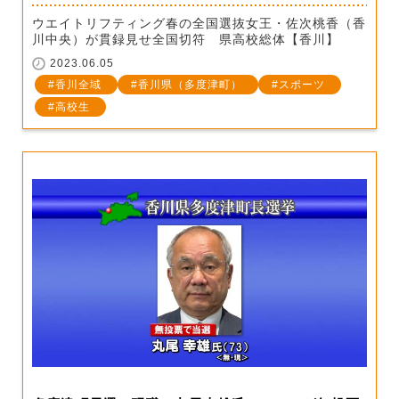
ウエイトリフティング春の全国選抜女王・佐次桃香（香
川中央）が貫録見せ全国切符 県高校総体【香川】
2023.06.05
香川全域
香川県（多度津町）
スポーツ
高校生