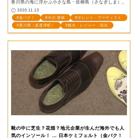
香川県の海に浮かぶ小さな島・佐柳島（さなぎしま）。
2020.11.13
金バク！
今川 菜緒
タレント・アーティスト
香川県（多度津町）
観光・レジャー・宿泊
靴の中に芝生？花畑？地元企業が生んだ海外でも人
気のインソール！ … 日本ケミフェルト（金バク！