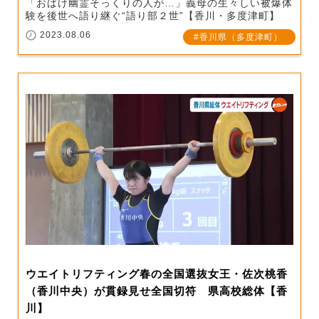
「おばけ幽霊そっくりの人が…」義母の生々しい被爆体
験を後世へ語り継ぐ“語り部２世”【香川・多度津町】
2023.08.06
香川県（多度津町）
ウエイトリフティング春の全国選抜女王・佐次桃香
（香川中央）が貫録見せ全国切符 県高校総体【香
川】