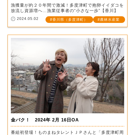
漁獲量が約２０年間で激減！多度津町で抱卵イイダコを
放流し資源増へ…漁業従事者の“小さな一歩”【香川】
2024.05.02
香川県（多度津町）
農林水産業
金バク！ 2024年 2月 16日OA
番組初登場！ものまねタレントＪＰさんと「多度津町周