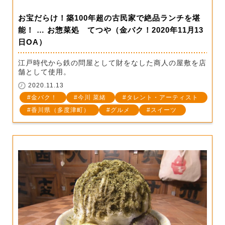
お宝だらけ！築100年超の古民家で絶品ランチを堪
能！ … お惣菜処 てつや（金バク！2020年11月13
日OA）
江戸時代から鉄の問屋として財をなした商人の屋敷を店
舗として使用。
2020.11.13
金バク！
今川 菜緒
タレント・アーティスト
香川県（多度津町）
グルメ
スイーツ