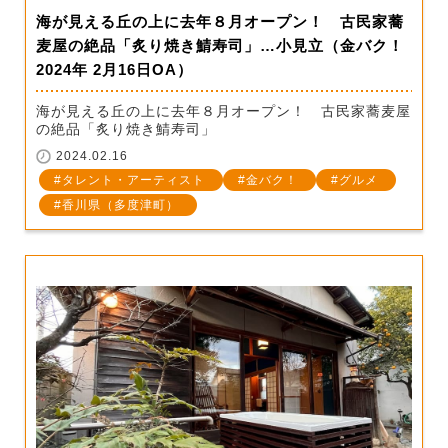
海が見える丘の上に去年８月オープン！ 古民家蕎
麦屋の絶品「炙り焼き鯖寿司」…小見立（金バク！
2024年 2月16日OA）
海が見える丘の上に去年８月オープン！ 古民家蕎麦屋
の絶品「炙り焼き鯖寿司」
2024.02.16
タレント・アーティスト
金バク！
グルメ
香川県（多度津町）