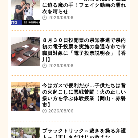
に迫る魔の手！フェイク動画の濡れ
衣を晴らせ
2026/08/06
８月３０日投開票の県知事選で県内
初の電子投票を実施の善通寺市で市
職員対象に「電子投票説明会」【香
川】
2026/08/06
今はガスで便利だが…子供たちは昔
の火起こしに悪戦苦闘！火の正しい
扱い方を学ぶ体験授業【岡山・赤磐
市】
2026/08/06
ブラックトリック～裁きを操る弁護
人～【正しさだけじゃ救えな