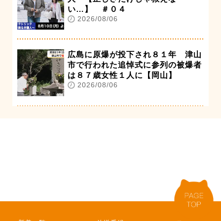
い…】 ＃０４
2026/08/06
広島に原爆が投下され８１年 津山
市で行われた追悼式に参列の被爆者
は８７歳女性１人に【岡山】
2026/08/06