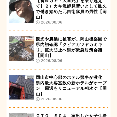
【養殖カキ「大量死」を乗り越え
て】２）カキ漁師見習いとして邑久
で働き始めた元自衛隊員の男性【岡
山】
2026/08/06
観光や農業に被害が…岡山後楽園で
県内初確認「クビアカツヤカミキ
リ」拡大防止へ県が緊急対策会議
【岡山】
2026/08/06
岡山市中心部のホテル競争が激化
県内最大客室数の新ホテルがオープ
ン 周辺もリニューアル相次ぐ【岡
山】
2026/08/06
ＧＴＯ ＃０４ 家出した女子生徒