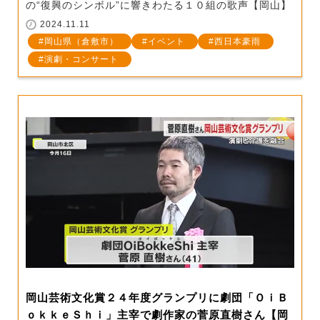
の“復興のシンボル”に響きわたる１０組の歌声【岡山】
2024.11.11
岡山県（倉敷市）
イベント
西日本豪雨
演劇・コンサート
岡山芸術文化賞２４年度グランプリに劇団「ＯｉＢ
ｏｋｋｅＳｈｉ」主宰で劇作家の菅原直樹さん【岡