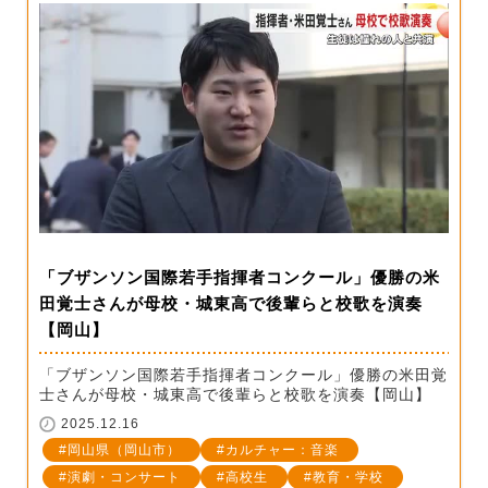
「ブザンソン国際若手指揮者コンクール」優勝の米
田覚士さんが母校・城東高で後輩らと校歌を演奏
【岡山】
「ブザンソン国際若手指揮者コンクール」優勝の米田覚
士さんが母校・城東高で後輩らと校歌を演奏【岡山】
2025.12.16
岡山県（岡山市）
カルチャー：音楽
演劇・コンサート
高校生
教育・学校