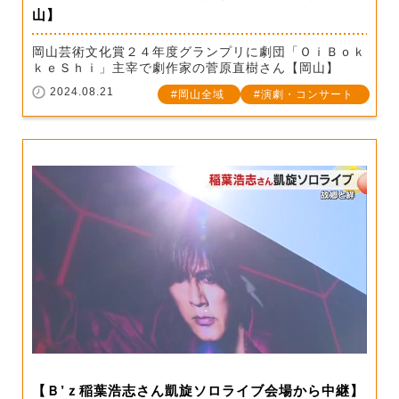
山】
岡山芸術文化賞２４年度グランプリに劇団「ＯｉＢｏｋ
ｋｅＳｈｉ」主宰で劇作家の菅原直樹さん【岡山】
2024.08.21
岡山全域
演劇・コンサート
【Ｂ’ｚ稲葉浩志さん凱旋ソロライブ会場から中継】