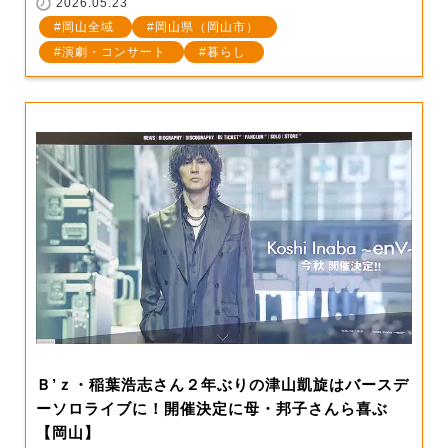
2026.05.23
岡山全域
岡山県（岡山市）
演劇・コンサート
暮らし
Ｂ’ｚ・稲葉浩志さん２年ぶりの津山凱旋はバースデ
ーソロライブに！開催決定に母・邦子さんら喜ぶ
【岡山】