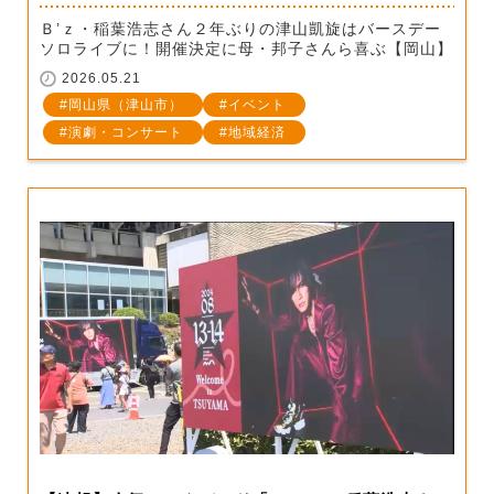
Ｂ’ｚ・稲葉浩志さん２年ぶりの津山凱旋はバースデー
ソロライブに！開催決定に母・邦子さんら喜ぶ【岡山】
2026.05.21
岡山県（津山市）
イベント
演劇・コンサート
地域経済