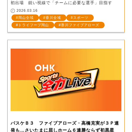
初出場 鋭い視線で「チームに必要な選手」目指す
2026.03.16
岡山全域
香川全域
スポーツ
トライフープ岡山
香川ファイブアローズ
バスケＢ３ ファイブアローズ・高橋克実が３Ｐ連
発も…さいたまに屈しホーム６連勝ならず初黒星