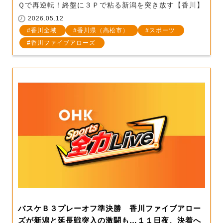
Ｑで再逆転！終盤に３Ｐで粘る新潟を突き放す【香川】
2026.05.12
香川全域
香川県（高松市）
スポーツ
香川ファイブアローズ
バスケＢ３プレーオフ準決勝 香川ファイブアロー
ズが新潟と延長戦突入の激闘も…１１日夜、決着へ