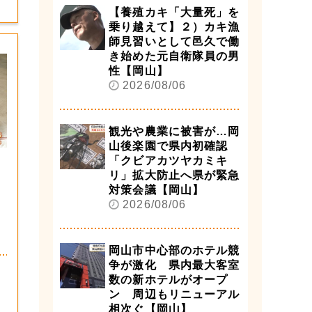
【養殖カキ「大量死」を
乗り越えて】２）カキ漁
師見習いとして邑久で働
き始めた元自衛隊員の男
性【岡山】
2026/08/06
観光や農業に被害が…岡
山後楽園で県内初確認
「クビアカツヤカミキ
リ」拡大防止へ県が緊急
対策会議【岡山】
2026/08/06
岡山市中心部のホテル競
争が激化 県内最大客室
数の新ホテルがオープ
ン 周辺もリニューアル
相次ぐ【岡山】