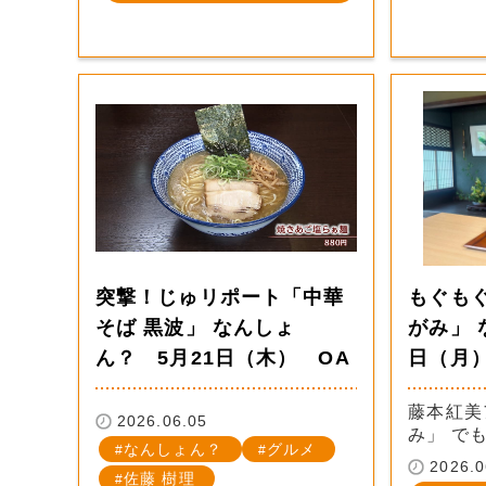
突撃！じゅリポート「中華
もぐも
そば 黒波」 なんしょ
がみ」 
ん？ 5月21日（木） OA
日（月）
藤本紅美
2026.06.05
み」 で
なんしょん？
グルメ
2026.0
佐藤 樹理