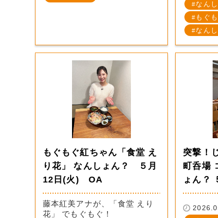
なんし
もぐも
なんし
もぐもぐ紅ちゃん「食堂 え
突撃！
り花」 なんしょん？ ５月
町呑場 
12日(火) OA
ょん？ 
藤本紅美アナが、「食堂 えり
2026.0
花」 でもぐもぐ！