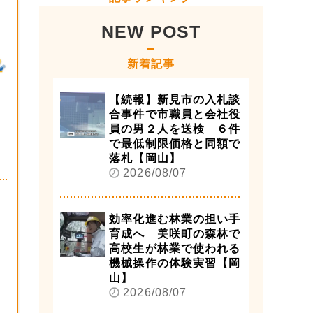
NEW POST
新着記事
【続報】新見市の入札談
合事件で市職員と会社役
員の男２人を送検 ６件
で最低制限価格と同額で
落札【岡山】
2026/08/07
効率化進む林業の担い手
育成へ 美咲町の森林で
高校生が林業で使われる
機械操作の体験実習【岡
山】
2026/08/07