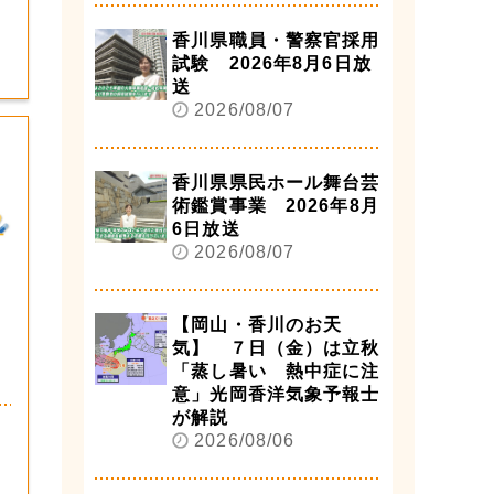
香川県職員・警察官採用
試験 2026年8月6日放
送
2026/08/07
香川県県民ホール舞台芸
術鑑賞事業 2026年8月
6日放送
2026/08/07
【岡山・香川のお天
気】 ７日（金）は立秋
「蒸し暑い 熱中症に注
意」光岡香洋気象予報士
が解説
2026/08/06