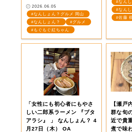
なんし
2026.06.05
なんし
なんしょん？グルメ 岡山
佐藤 
なんしょん？
グルメ
もぐもぐ紅ちゃん
「女性にも初心者にもやさ
【瀬戸
しい二郎系ラーメン 『ブタ
群な旬
アラシ』 」 なんしょん？ 4
近で貴
月27日（木） OA
煮で味