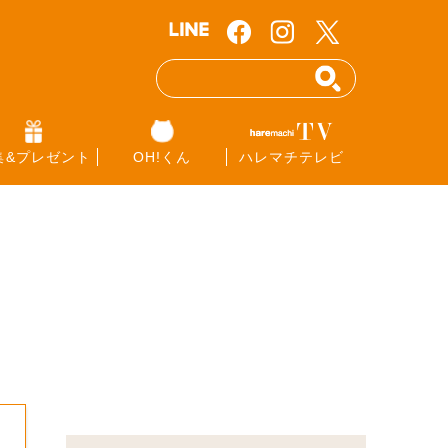
集&プレゼント
OH!くん
ハレマチテレビ