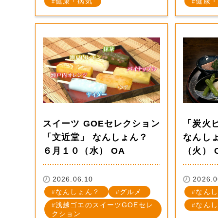
健康・病気
健康・
スイーツ GOEセレクション
「炭火
「文近堂」 なんしょん？
なんし
６月１０（水） OA
（火） 
2026.06.10
2026.0
なんしょん？
グルメ
なんし
浅越ゴエのスイーツGOEセレ
なんし
クション