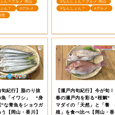
ょん？グルメ 岡山
なんしょん？グルメ 岡山
ょん？
グルメ
なんしょん？
グルメ
樹理
内旬紀行】脂のり抜
【瀬戸内旬紀行】今が旬！
の魚「イワシ」 “身
春の瀬戸内を彩る“桜鯛”
重”な青魚をショウガ
マダイの「天然」と「養
わう【岡山・香川】
殖」を食べ比べ【岡山・香