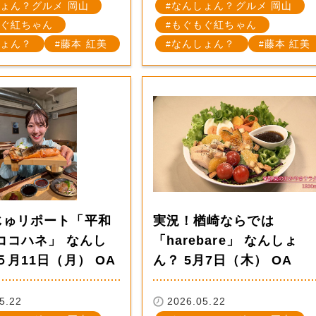
ょん？グルメ 岡山
なんしょん？グルメ 岡山
ぐ紅ちゃん
もぐもぐ紅ちゃん
ょん？
藤本 紅美
なんしょん？
藤本 紅美
じゅリポート「平和
実況！楢崎ならでは
ココハネ」 なんし
「harebare」 なんしょ
５月11日（月） OA
ん？ 5月7日（木） OA
5.22
2026.05.22