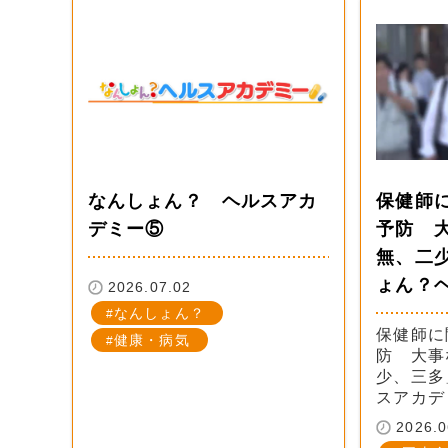
なんしょん？ ヘルスアカ
保健師
デミー⑤
予防 
無、二
ょん？
2026.07.02
なんしょん？
保健師に
健康・病気
防 大事
少、三多
スアカデ
2026.0