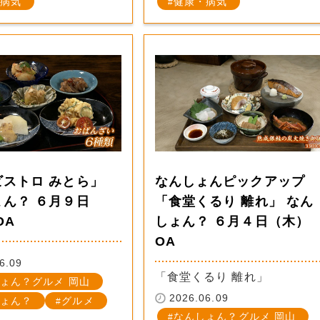
病気
健康・病気
ビストロ みとら」
なんしょんピックアップ
ょん？ ６月９日
「食堂くるり 離れ」 なん
OA
しょん？ ６月４日（木）
OA
6.09
「食堂くるり 離れ」
ょん？グルメ 岡山
2026.06.09
ょん？
グルメ
なんしょん？グルメ 岡山