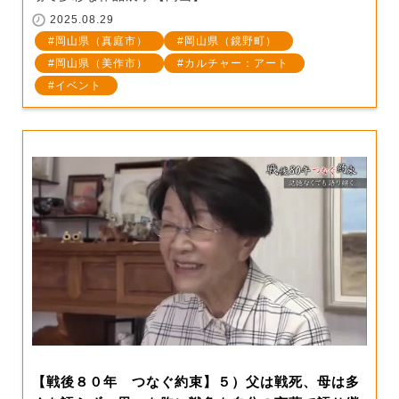
2025.08.29
岡山県（真庭市）
岡山県（鏡野町）
岡山県（美作市）
カルチャー：アート
イベント
【戦後８０年 つなぐ約束】５）父は戦死、母は多