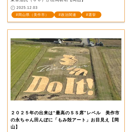
2025.12.03
岡山県（美作市）
政治関連
選挙
２０２５年の出来は“最高のＳＳ席”レベル 美作市
の永ちゃん田んぼに「もみ殻アート」お目見え【岡
山】