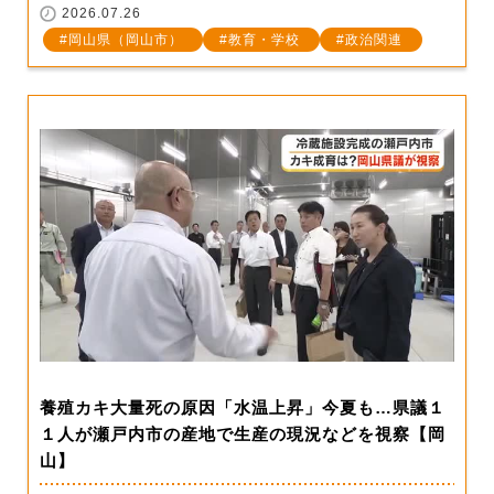
2026.07.26
岡山県（岡山市）
教育・学校
政治関連
養殖カキ大量死の原因「水温上昇」今夏も…県議１
１人が瀬戸内市の産地で生産の現況などを視察【岡
山】