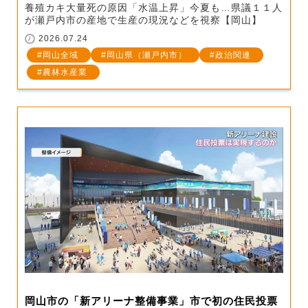
養殖カキ大量死の原因「水温上昇」今夏も…県議１１人
が瀬戸内市の産地で生産の現況などを視察【岡山】
2026.07.24
岡山全域
岡山県（瀬戸内市）
政治関連
農林水産業
岡山市の「新アリーナ整備事業」市で初の住民投票