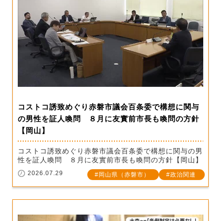
コストコ誘致めぐり赤磐市議会百条委で構想に関与
の男性を証人喚問 ８月に友實前市長も喚問の方針
【岡山】
コストコ誘致めぐり赤磐市議会百条委で構想に関与の男
性を証人喚問 ８月に友實前市長も喚問の方針【岡山】
2026.07.29
岡山県（赤磐市）
政治関連