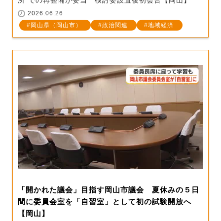
所”での再整備が妥当 検討委設置後初会合【岡山】
2026.06.26
岡山県（岡山市）
政治関連
地域経済
「開かれた議会」目指す岡山市議会 夏休みの５日
間に委員会室を「自習室」として初の試験開放へ
【岡山】