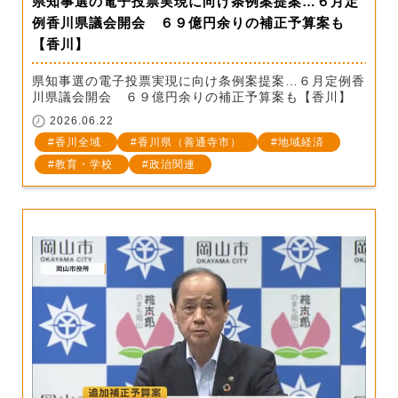
県知事選の電子投票実現に向け条例案提案…６月定
例香川県議会開会 ６９億円余りの補正予算案も
【香川】
県知事選の電子投票実現に向け条例案提案…６月定例香
川県議会開会 ６９億円余りの補正予算案も【香川】
2026.06.22
香川全域
香川県（善通寺市）
地域経済
教育・学校
政治関連