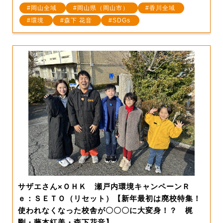
岡山全域
岡山県（岡山市）
香川全域
環境
森下 花音
SDGs
サザエさん×ＯＨＫ 瀬戸内環境キャンペーンＲ
ｅ：ＳＥＴＯ（リセット）【新年最初は廃校特集！
使われなくなった校舎が〇〇〇に大変身！？ 梶
剛・藤本紅美・森下花音】