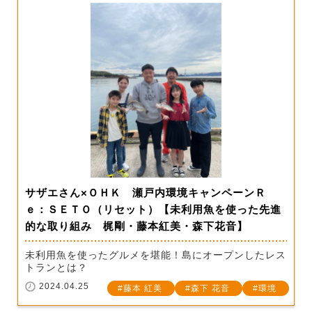
サザエさん×ＯＨＫ 瀬戸内環境キャンペーンＲ
ｅ：ＳＥＴＯ（リセット）【未利用魚を使った先進
的な取り組み 梶剛・藤本紅美・森下花音】
未利用魚を使ったグルメを堪能！島にオープンしたレス
トランとは？
2024.04.25
藤本 紅美
森下 花音
環境