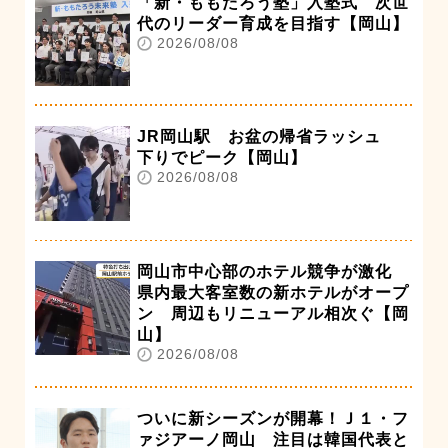
「新・ももたろう塾」入塾式 次世
代のリーダー育成を目指す【岡山】
2026/08/08
JR岡山駅 お盆の帰省ラッシュ
下りでピーク【岡山】
2026/08/08
岡山市中心部のホテル競争が激化
県内最大客室数の新ホテルがオープ
ン 周辺もリニューアル相次ぐ【岡
山】
2026/08/08
ついに新シーズンが開幕！Ｊ１・フ
ァジアーノ岡山 注目は韓国代表と