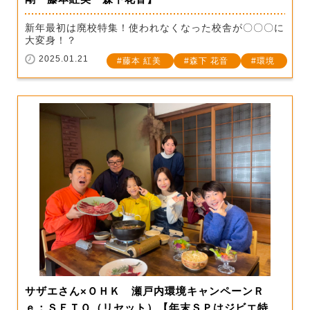
新年最初は廃校特集！使われなくなった校舎が〇〇〇に
大変身！？
2025.01.21
藤本 紅美
森下 花音
環境
サザエさん×ＯＨＫ 瀬戸内環境キャンペーンＲ
ｅ：ＳＥＴＯ（リセット）【年末ＳＰはジビエ特