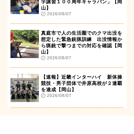
字講習１００周年キャラバン」【岡
山】
2026/08/07
真庭市で人の生活圏でのクマ出没を
想定した緊急銃猟訓練 出没情報か
ら猟銃で撃つまでの対応を確認【岡
山】
2026/08/07
【速報】近畿インターハイ 新体操
競技・男子団体で井原高校が２連覇
を達成【岡山】
2026/08/07