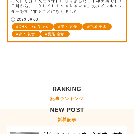
こんにちは！入社３年目になりました、中塚美緒です！
７月から、「ＯＨＫＬｉｖｅＮｅｗｓ」のメインキャス
ターを担当することになりました！
2023.06.03
OHK Live News
岸下 恵介
中塚 美緒
森下 花音
長尾 龍希
RANKING
記事ランキング
NEW POST
新着記事