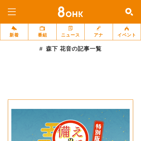
新着
番組
ニュース
アナ
イベント
森下 花音
の記事一覧