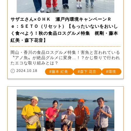
サザエさん×ＯＨＫ 瀬戸内環境キャンペーンＲ
ｅ：ＳＥＴＯ（リセット）【もったいないをおいし
く食べよう！秋の食品ロスグルメ特集 梶剛・藤本
紅美・森下花音】
岡山・香川の食品ロスグルメ特集！害魚と言われている
〝アノ魚〟が絶品グルメに変身…！？かじ祭りで行われ
たエコな取り組みとは？
2024.10.18
藤本 紅美
森下 花音
環境