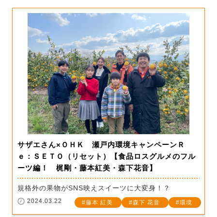
サザエさん×ＯＨＫ 瀬戸内環境キャンペーンＲ
ｅ：ＳＥＴＯ（リセット）【食品ロスグルメのフル
ーツ編！ 梶剛・藤本紅美・森下花音】
規格外の果物がSNS映えスイーツに大変身！？
2024.03.22
藤本 紅美
森下 花音
環境