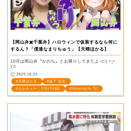
【岡山弁✖️千葉弁】ハロウィンで仮装するなら何に
するん？「僕達なまりちゅう」【天晴ほかる】
10月は岡山弁〝かのち〟とお喋りしてきたよ~⊂( ᴖ ̫ᴖ
)⊃
2025.10.23
天晴ほかる
森下 花音
カルチャー：YOUTUBE
haremachi TV