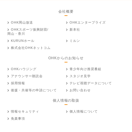
会社概要
OHK岡山放送
OHKエンタープライズ
OHKスポーツ振興財団/
新本社
岡山・香川
KURUNホール
ミルン
株式会社OHKネットコム
OHKからのお知らせ
OHKハウジング
青少年向け推奨番組
アナウンサー朗読会
スタジオ見学
採用情報
テレビ視聴データについて
後援・共催等の申請について
お問い合わせ
個人情報の取扱
情報セキュリティ
個人情報について
免責事項