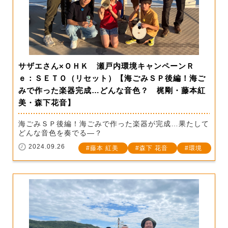
サザエさん×ＯＨＫ 瀬戸内環境キャンペーンＲ
ｅ：ＳＥＴＯ（リセット）【海ごみＳＰ後編！海ご
みで作った楽器完成…どんな音色？ 梶剛・藤本紅
美・森下花音】
海ごみＳＰ後編！海ごみで作った楽器が完成…果たして
どんな音色を奏でる―？
2024.09.26
藤本 紅美
森下 花音
環境