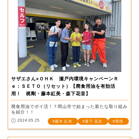
サザエさん×ＯＨＫ 瀬戸内環境キャンペーンＲ
ｅ：ＳＥＴＯ（リセット）【廃食用油を有効活
用！ 梶剛・藤本紅美・森下花音】
廃食用油でポイ活！？岡山市で始まった新たな取り組み
を紹介！！
2024.05.25
藤本 紅美
森下 花音
環境