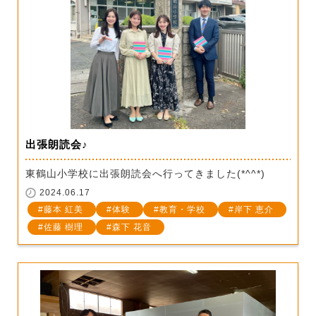
出張朗読会♪
東鶴山小学校に出張朗読会へ行ってきました(*^^*)
2024.06.17
藤本 紅美
体験
教育・学校
岸下 恵介
佐藤 樹理
森下 花音