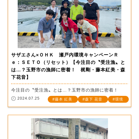
サザエさん×ＯＨＫ 瀬戸内環境キャンペーンＲ
ｅ：ＳＥＴＯ（リセット）【今注目の〝受注漁〟と
は…？玉野市の漁師に密着！ 梶剛・藤本紅美・森
下花音】
今注目の〝受注漁〟とは…？玉野市の漁師に密着！
2024.07.25
藤本 紅美
森下 花音
環境