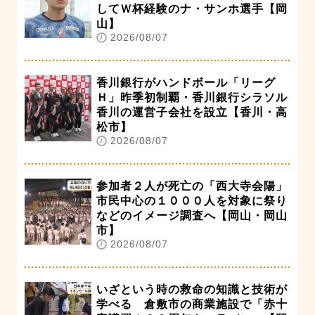
してＷ杯経験のナ・サンホ選手【岡
山】
2026/08/07
香川銀行がハンドボール「リーグ
Ｈ」昨季初制覇・香川銀行シラソル
香川の運営子会社を設立【香川・高
松市】
2026/08/07
参加者２人が死亡の「西大寺会陽」
市民中心の１０００人を対象に祭り
などのイメージ調査へ【岡山・岡山
市】
2026/08/07
いざという時の救命の知識と技術が
学べる 倉敷市の商業施設で「赤十