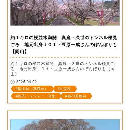
約１キロの桜並木満開 真庭・久世のトンネル桜見
ごろ 地元出身ＪＯ１・豆原一成さんのぼんぼりも
【岡山】
約１キロの桜並木満開 真庭・久世のトンネル桜見ご
ろ 地元出身ＪＯ１・豆原一成さんのぼんぼりも【岡
山】
2026.04.02
岡山県（真庭市）
お花見
観光・レジャー・宿泊
春の風物詩