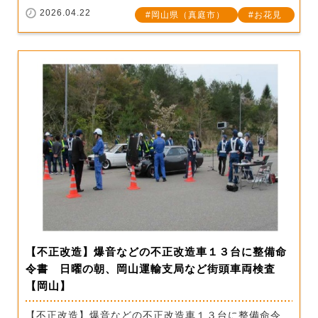
2026.04.22
岡山県（真庭市）
お花見
【不正改造】爆音などの不正改造車１３台に整備命
令書 日曜の朝、岡山運輸支局など街頭車両検査
【岡山】
【不正改造】爆音などの不正改造車１３台に整備命令