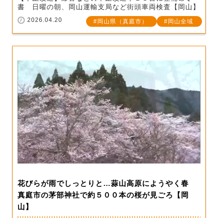
書 日曜の朝、岡山運輸支局など街頭車両検査【岡山】
2026.04.20
岡山県（真庭市）
岡山全域
花びらが雨でしっとりと…蒜山高原にようやく春
真庭市の茅部神社で約５００本の桜が見ごろ【岡
山】