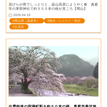
花びらが雨でしっとりと…蒜山高原にようやく春 真庭
市の茅部神社で約５００本の桜が見ごろ【岡山】
2026.04.10
岡山県（真庭市）
観光・レジャー・宿泊
お花見
出雲街道の宿場町彩る約５０本の桜…真庭市美甘地