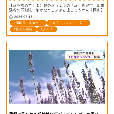
【涼を求めて】１）趣の違う２つの「涼」真庭市・山乗
渓谷の不動滝 細かな水しぶきと流しそうめん【岡山】
2026.07.15
岡山県（真庭市）
観光・レジャー・宿泊
夏の風物詩
グルメ