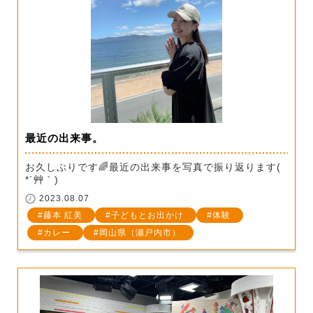
最近の出来事。
お久しぶりです🌈最近の出来事を写真で振り返ります(
*´艸｀)
2023.08.07
藤本 紅美
子どもとお出かけ
体験
カレー
岡山県（瀬戸内市）