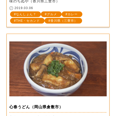
味のちぬや（香川県三豊市）
2019.03.06
なんしょん？
グルメ
カレー
THE・セカンド
香川県（三豊市）
心春うどん（岡山県倉敷市）