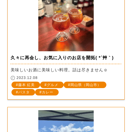
久々に再会し、お気に入りのお店を開拓( *´艸｀)
美味しいお酒に美味しい料理。話は尽きません☺
2023.12.08
藤本 紅美
グルメ
岡山県（岡山市）
パスタ
カレー