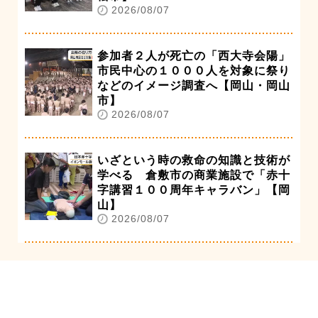
2026/08/07
参加者２人が死亡の「西大寺会陽」
市民中心の１０００人を対象に祭り
などのイメージ調査へ【岡山・岡山
市】
2026/08/07
いざという時の救命の知識と技術が
学べる 倉敷市の商業施設で「赤十
字講習１００周年キャラバン」【岡
山】
2026/08/07