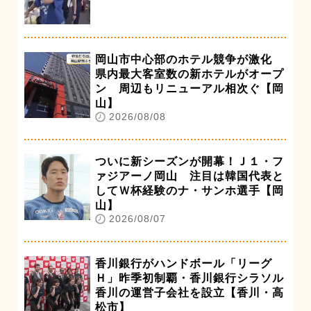
岡山市中心部のホテル競争が激化
県内最大客室数の新ホテルがオープ
ン 周辺もリニューアル相次ぐ【岡
山】
2026/08/08
ついに新シーズンが開幕！Ｊ１・フ
ァジアーノ岡山 注目は韓国代表と
してＷ杯経験のナ・サンホ選手【岡
山】
2026/08/07
香川銀行がハンドボール「リーグ
Ｈ」昨季初制覇・香川銀行シラソル
香川の運営子会社を設立【香川・高
松市】