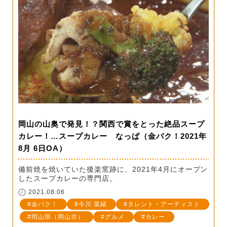
岡山の山奥で発見！？関西で賞をとった絶品スープ
カレー！…スープカレー なっぱ（金バク！2021年
8月 6日OA）
備前焼を焼いていた後楽窯跡に、2021年4月にオープン
したスープカレーの専門店。
2021.08.06
金バク！
今川 菜緒
タレント・アーティスト
岡山県（岡山市）
グルメ
カレー