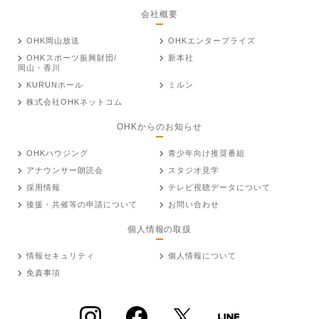
会社概要
OHK岡山放送
OHKエンタープライズ
OHKスポーツ振興財団/
新本社
岡山・香川
KURUNホール
ミルン
株式会社OHKネットコム
OHKからのお知らせ
OHKハウジング
青少年向け推奨番組
アナウンサー朗読会
スタジオ見学
採用情報
テレビ視聴データについて
後援・共催等の申請について
お問い合わせ
個人情報の取扱
情報セキュリティ
個人情報について
免責事項