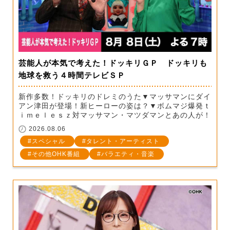
芸能人が本気で考えた！ドッキリＧＰ ドッキリも
地球を救う４時間テレビＳＰ
新作多数！ドッキリのドレミのうた▼マッサマンにダイ
アン津田が登場！新ヒーローの姿は？▼ボムマジ爆発ｔ
ｉｍｅｌｅｓｚ対マッサマン・マツダマンとあの人が！
2026.08.06
スペシャル
タレント・アーティスト
その他OHK番組
バラエティ・音楽