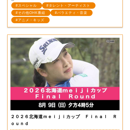
スペシャル
タレント・アーティスト
その他OHK番組
バラエティ・音楽
アニメ・キッズ
２０２６北海道ｍｅｉｊｉカップ Ｆｉｎａｌ Ｒ
ｏｕｎｄ