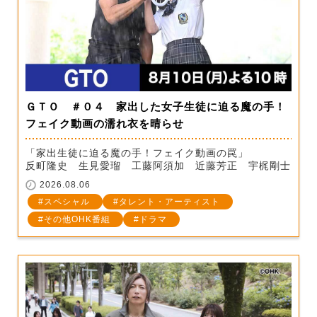
ＧＴＯ ＃０４ 家出した女子生徒に迫る魔の手！
フェイク動画の濡れ衣を晴らせ
「家出生徒に迫る魔の手！フェイク動画の罠」
反町隆史 生見愛瑠 工藤阿須加 近藤芳正 宇梶剛士
2026.08.06
スペシャル
タレント・アーティスト
その他OHK番組
ドラマ