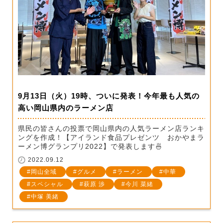
9月13日（火）19時、ついに発表！今年最も人気の
高い岡山県内のラーメン店
県民の皆さんの投票で岡山県内の人気ラーメン店ランキ
ングを作成！【アイランド食品プレゼンツ おかやまラ
ーメン博グランプリ2022】で発表します🍜
2022.09.12
岡山全域
グルメ
ラーメン
中華
スペシャル
萩原 渉
今川 菜緒
中塚 美緒