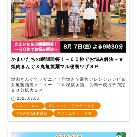
かまいたちの瞬間回答！～６０秒でお悩み解決～★
焼肉きんぐ＆丸亀製麺マル秘裏ワザＳＰ
焼肉きんぐでラザニア？卵焼き？最強アレンジレシピ＆
丸亀製麺裏メニュー「マル秘抜き麺」長嶋一茂ガチ判定
９０分拡大ＳＰ
2026.08.06
スペシャル
タレント・アーティスト
その他OHK番組
バラエティ・音楽