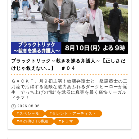
ブラックトリック～裁きを操る弁護人～【正しさだ
けじゃ救えない…】 ＃０４
ＧＡＣＫＴ、月９初主演！敏腕弁護士と一級建築士の二
刀流で活躍する危険な魅力あふれるダークヒーローが誕
生！でっち上げの“嘘”を武器に真実を暴く痛快リーガル
ドラマ！
2026.08.06
スペシャル
タレント・アーティスト
その他OHK番組
ドラマ