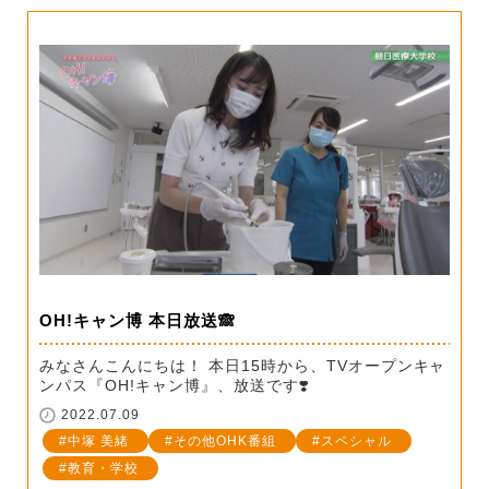
OH!キャン博 本日放送🙈
みなさんこんにちは！ 本日15時から、TVオープンキャ
ンパス『OH!キャン博』、放送です❣️
2022.07.09
中塚 美緒
その他OHK番組
スペシャル
教育・学校