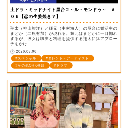
土ドラ・ミッドナイト屋台２～ル・モンドゥ～ ＃
０６【恋の生姜焼き？】
翔太（神山智洋）と輝元（中村海人）の屋台に婚活中の
まどか（二瓶有加）が現れる。輝元はまどかに一目惚れ
するが、彼女は颯爽と料理を提供する翔太に猛アプロー
チをかけ…
2026.08.06
スペシャル
タレント・アーティスト
その他OHK番組
ドラマ