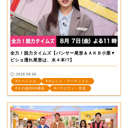
全力！脱力タイムズ【パンサー尾形＆ＡＫＢ小栗▼
ビショ濡れ尾形は、水４本!?】
2026.08.06
スペシャル
タレント・アーティスト
その他OHK番組
バラエティ・音楽