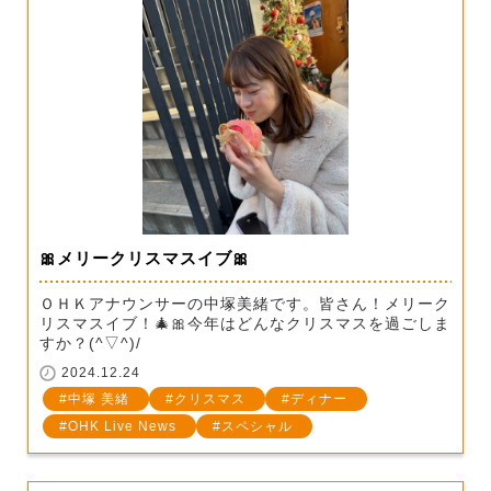
🎀メリークリスマスイブ🎀
ＯＨＫアナウンサーの中塚美緒です。皆さん！メリーク
リスマスイブ！🎄🎀今年はどんなクリスマスを過ごしま
すか？(^▽^)/
2024.12.24
中塚 美緒
クリスマス
ディナー
OHK Live News
スペシャル