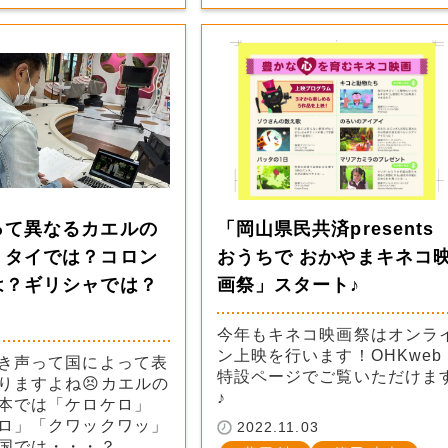
って異なるカエルの
「岡山県民共済presents
！タイでは？コロン
おうちで おかやまキネコ
は？ギリシャでは？
画祭」スタート♪
今年もキネコ映画祭はオンラ
ン上映を行います！OHKweb
き声って国によって表
特設ページでご覧いただけま
りますよね😣カエルの
♪
本では「ケロケロ」
ロ」「クワックワッ」
2022.11.03
国では・・・？