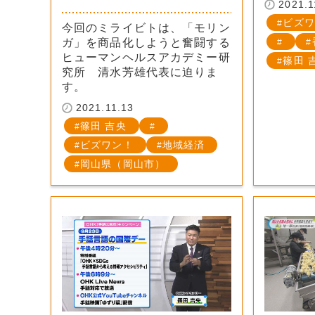
2021.1
ビズワ
今回のミライビトは、「モリン
ガ」を商品化しようと奮闘する
ヒューマンヘルスアカデミー研
篠田 
究所 清水芳雄代表に迫りま
す。
2021.11.13
篠田 吉央
ビズワン！
地域経済
岡山県（岡山市）