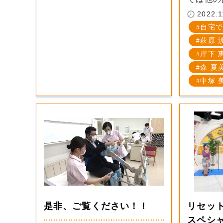
2022.1
自宅で
萩原 
岸下 
森 夏
中塚 
是非、ご覧ください！！
リセッ
スペシャ