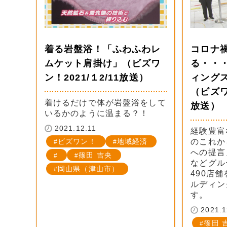
着る岩盤浴！「ふわふわレ
コロナ
ムケット肩掛け」（ビズワ
る・・
ン！2021/１2/11放送）
ィング
（ビズワ
着けるだけで体が岩盤浴をして
放送）
いるかのように温まる？！
2021.12.11
経験豊富
ビズワン！
地域経済
のこれか
への提言
篠田 吉央
などグル
岡山県（津山市）
490店
ルディン
す。
2021.1
篠田 