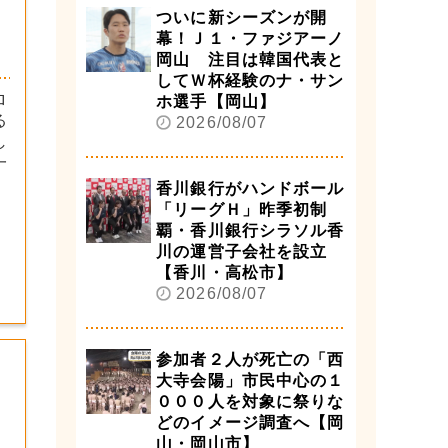
ついに新シーズンが開
幕！Ｊ１・ファジアーノ
岡山 注目は韓国代表と
してＷ杯経験のナ・サン
ロ
ホ選手【岡山】
る
2026/08/07
し
一
香川銀行がハンドボール
「リーグＨ」昨季初制
覇・香川銀行シラソル香
川の運営子会社を設立
【香川・高松市】
2026/08/07
参加者２人が死亡の「西
大寺会陽」市民中心の１
０００人を対象に祭りな
どのイメージ調査へ【岡
山・岡山市】