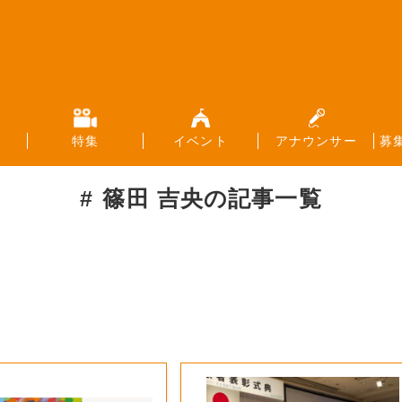
特集
イベント
アナウンサー
募
篠田 吉央
の記事一覧