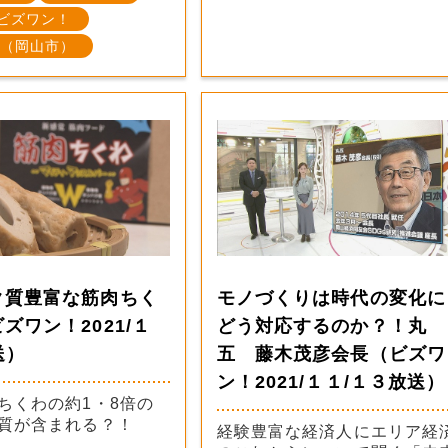
ビズワン！
（岡山市）
ク質豊富な筋肉ちく
モノづくりは時代の変化に
ズワン！2021/１
どう対応するのか？！丸
送）
五 藤木茂彦会長（ビズワ
ン！2021/１１/１３放送）
ちくわの約1・8倍の
質が含まれる？！
経験豊富な経済人にエリア経