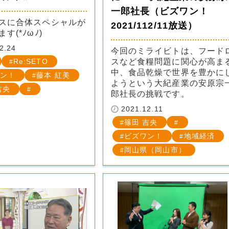
一郎社長（ビズワン！
スに合体スペシャルが
2021/112/11放送）
す(*ﾉωﾉ)
2.24
今回のミライビトは、フード
Re:SETO
スなど食糧問題に関心が高ま
中、食品乾燥で世界を豊かに
ン！
藤本 紅美
ようという大紀産業の安原宗
吉央
郎社長の挑戦です。
2021.12.11
篠田 吉央
ビズワン！
地域経済
岡山県（岡山市）