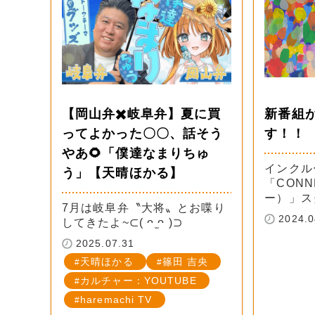
【岡山弁✖️岐阜弁】夏に買
新番組
ってよかった〇〇、話そう
す！！
やあ🌻「僕達なまりちゅ
インクル
う」【天晴ほかる】
「CON
ー）」ス
7月は岐阜弁〝大将〟とお喋り
2024.0
してきたよ~⊂( ᴖ ̫ᴖ )⊃
2025.07.31
天晴ほかる
篠田 吉央
カルチャー：YOUTUBE
haremachi TV