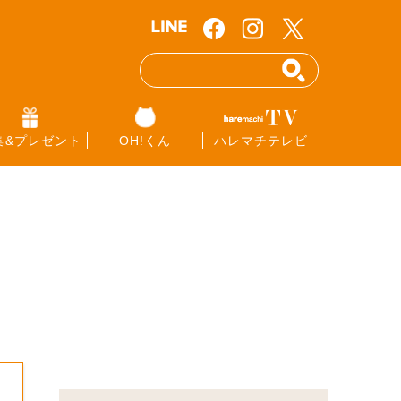
集&プレゼント
OH!くん
ハレマチテレビ