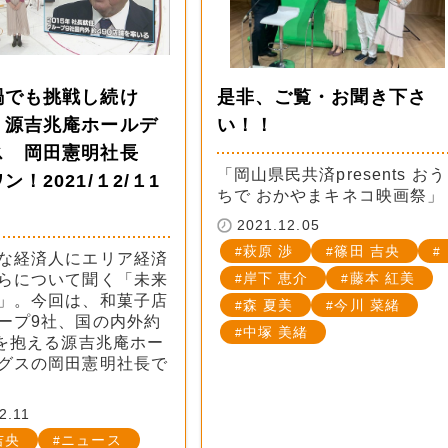
禍でも挑戦し続け
是非、ご覧・お聞き下さ
・源吉兆庵ホールデ
い！！
ス 岡田憲明社長
「岡山県民共済presents おう
ン！2021/１2/１1
ちで おかやまキネコ映画祭」
2021.12.05
萩原 渉
篠田 吉央
な経済人にエリア経済
岸下 恵介
藤本 紅美
らについて聞く「未来
」。今回は、和菓子店
森 夏美
今川 菜緒
ープ9社、国の内外約
中塚 美緒
舗を抱える源吉兆庵ホー
グスの岡田憲明社長で
2.11
吉央
ニュース