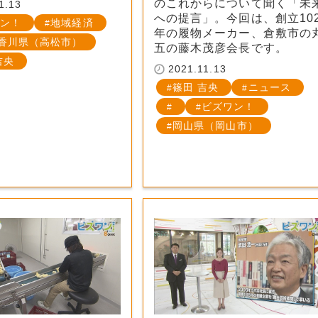
のこれからについて聞く「未
1.13
への提言」。今回は、創立10
ン！
地域経済
年の履物メーカー、倉敷市の
香川県（高松市）
五の藤木茂彦会長です。
吉央
2021.11.13
篠田 吉央
ニュース
ビズワン！
岡山県（岡山市）