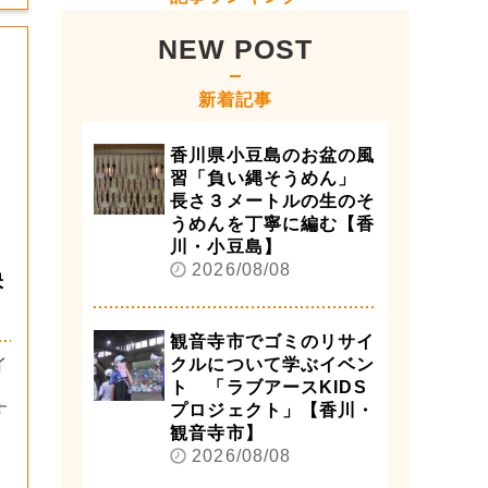
NEW POST
新着記事
香川県小豆島のお盆の風
習「負い縄そうめん」
長さ３メートルの生のそ
うめんを丁寧に編む【香
川・小豆島】
2026/08/08
映
観音寺市でゴミのリサイ
クルについて学ぶイベン
イ
ト 「ラブアースKIDS
プロジェクト」【香川・
す
観音寺市】
2026/08/08