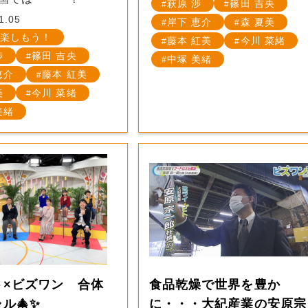
萩原 渉
篠田 吉央
1.05
岸下 恵介
森 夏美
楽しもう！
藤本 紅美
今川 菜緒
渉
篠田 吉央
中塚 美緒
恵介
藤本 紅美
美
今川 菜緒
美緒
ト×ビズワン 合体
食品乾燥で世界を豊か
ル🎄✨
に・・・大紀産業の安原宗