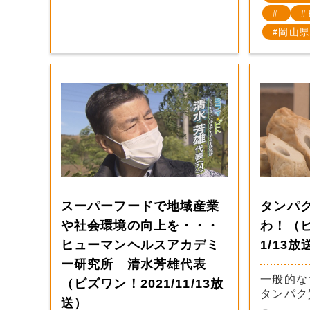
岡山県
スーパーフードで地域産業
タンパ
や社会環境の向上を・・・
わ！（ビ
ヒューマンヘルスアカデミ
1/13放
ー研究所 清水芳雄代表
一般的な
（ビズワン！2021/11/13放
タンパク
送）