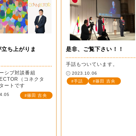
が立ち上がりま
是非、ご覧下さい！！
手話もついています。
ーシブ対談番組
2023.10.06
NECTOR（コネクタ
手話
篠田 吉央
タートです
4.05
篠田 吉央