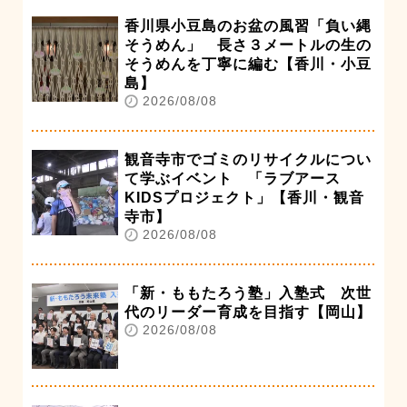
香川県小豆島のお盆の風習「負い縄
そうめん」 長さ３メートルの生の
そうめんを丁寧に編む【香川・小豆
島】
2026/08/08
観音寺市でゴミのリサイクルについ
て学ぶイベント 「ラブアース
KIDSプロジェクト」【香川・観音
寺市】
2026/08/08
「新・ももたろう塾」入塾式 次世
代のリーダー育成を目指す【岡山】
2026/08/08