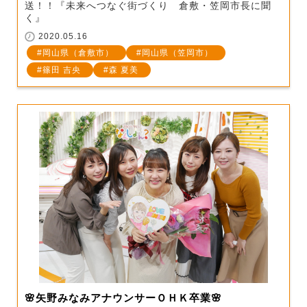
送！！『未来へつなぐ街づくり 倉敷・笠岡市長に聞
く』
2020.05.16
岡山県（倉敷市）
岡山県（笠岡市）
篠田 吉央
森 夏美
🌸矢野みなみアナウンサーＯＨＫ卒業🌸