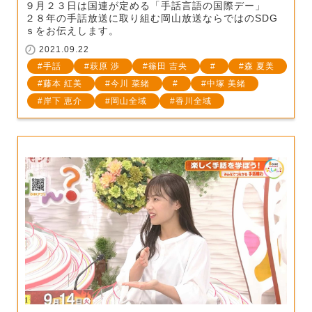
９月２３日は国連が定める「手話言語の国際デー」
２８年の手話放送に取り組む岡山放送ならではのSDG
ｓをお伝えします。
2021.09.22
手話
萩原 渉
篠田 吉央
森 夏美
藤本 紅美
今川 菜緒
中塚 美緒
岸下 恵介
岡山全域
香川全域