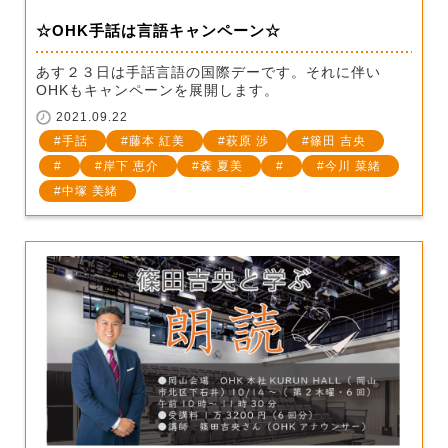
☆OHK手話は言語キャンペーン☆
あす２３日は手話言語の国際デーです。それに伴い
OHKもキャンペーンを展開します。
2021.09.22
手話
藤本 紅美
萩原 渉
篠田 吉央
岸下 恵介
森 夏美
今川 菜緒
中塚 美緒