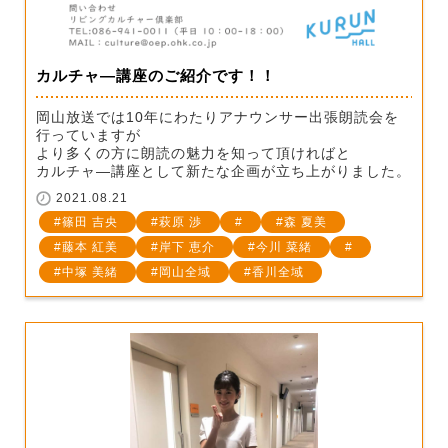
カルチャ―講座のご紹介です！！
岡山放送では10年にわたりアナウンサー出張朗読会を
行っていますが
より多くの方に朗読の魅力を知って頂ければと
カルチャ―講座として新たな企画が立ち上がりました。
2021.08.21
篠田 吉央
萩原 渉
森 夏美
藤本 紅美
岸下 恵介
今川 菜緒
中塚 美緒
岡山全域
香川全域