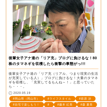
後輩女子アナ達の「リア充」ブログに負けるな！80
株のタマネギを収穫したら衝撃の事態がっ!!!
後輩女子アナ達の「リア充（リアル、つまり現実の生活
が充実している人）」ブログに負けるな！大量のタマネ
ギを収穫し、「充実してるもんね～！」と思っていた
ら・・・。
2020.05.19
岡山県（岡山市）
ライフスタイル
萩原 渉
自宅で楽しもう！
藤本 紅美
森 夏美