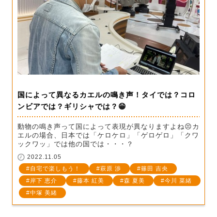
国によって異なるカエルの鳴き声！タイでは？コロ
ンビアでは？ギリシャでは？😁
動物の鳴き声って国によって表現が異なりますよね😣カ
エルの場合、日本では「ケロケロ」「ゲロゲロ」「クワ
ックワッ」では他の国では・・・？
2022.11.05
自宅で楽しもう！
萩原 渉
篠田 吉央
岸下 恵介
藤本 紅美
森 夏美
今川 菜緒
中塚 美緒