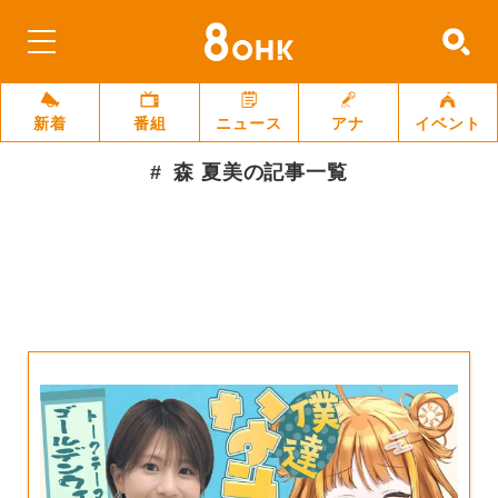
新着
番組
ニュース
アナ
イベント
森 夏美
の記事一覧