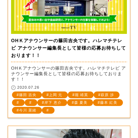
OHＫアナウンサーの篠田吉央です。ハレマチテレ
ビ アナウンサー編集長として皆様の応募お待ちして
おります！！
OHＫアナウンサーの篠田吉央です。ハレマチテレビ ア
ナウンサー編集長として皆様の応募お待ちしておりま
す！！
2020.07.26
篠田 吉央
上岡 元
堀 靖英
萩原 渉
岸下 恵介
森 夏美
藤本 紅美
今川 菜緒