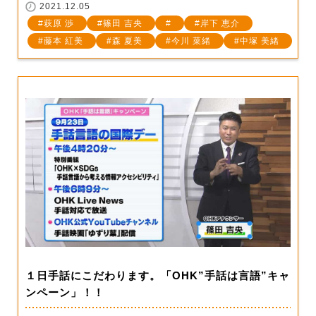
2021.12.05
萩原 渉
篠田 吉央
岸下 恵介
藤本 紅美
森 夏美
今川 菜緒
中塚 美緒
１日手話にこだわります。「OHK”手話は言語”キャ
ンペーン」！！