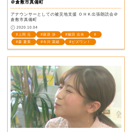
＠倉敷市真備町
アナウンサーとしての被災地支援 ＯＨＫ出張朗読会＠
倉敷市真備町
2020.10.04
上岡 元
萩原 渉
篠田 吉央
森 夏美
今川 菜緒
ビズワン！