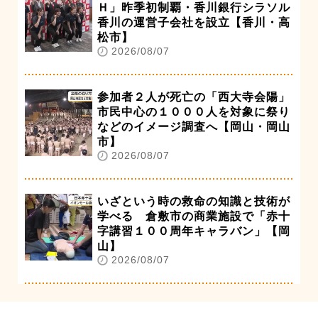
Ｈ」昨季初制覇・香川銀行シラソル
香川の運営子会社を設立【香川・高
松市】
2026/08/07
参加者２人が死亡の「西大寺会陽」
市民中心の１０００人を対象に祭り
などのイメージ調査へ【岡山・岡山
市】
2026/08/07
いざという時の救命の知識と技術が
学べる 倉敷市の商業施設で「赤十
字講習１００周年キャラバン」【岡
山】
2026/08/07