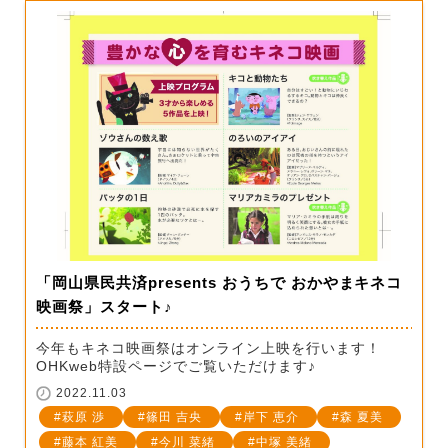
「岡山県民共済presents おうちで おかやまキネコ
映画祭」スタート♪
今年もキネコ映画祭はオンライン上映を行います！
OHKweb特設ページでご覧いただけます♪
2022.11.03
萩原 渉
篠田 吉央
岸下 恵介
森 夏美
藤本 紅美
今川 菜緒
中塚 美緒