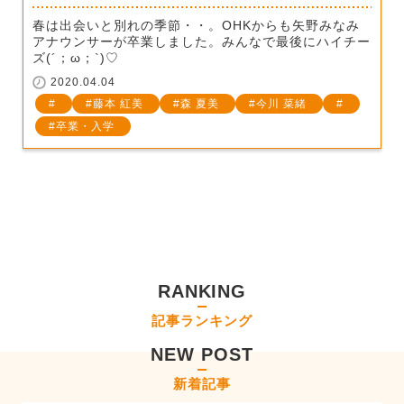
春は出会いと別れの季節・・。OHKからも矢野みなみ
アナウンサーが卒業しました。みんなで最後にハイチー
ズ(´；ω；`)♡
2020.04.04
藤本 紅美
森 夏美
今川 菜緒
卒業・入学
RANKING
記事ランキング
NEW POST
新着記事