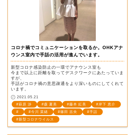
コロナ禍でコミュニケーションを取るか。OHKアナ
ウンス室内で手話の活用が進んでいます。
新型コロナ感染防止の一環でアナウンス室も
今まで以上に距離を取ってデスクワークにあたっていま
すが、
手話がコロナ禍の意思疎通をより深いものにしてくれて
います。
2021.05.21
萩原 渉
森 夏美
藤本 紅美
岸下 恵介
今川 菜緒
篠田 吉央
手話
新型コロナウイルス