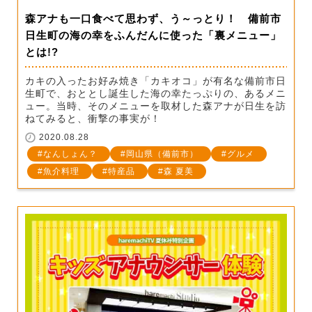
森アナも一口食べて思わず、う～っとり！ 備前市
日生町の海の幸をふんだんに使った「裏メニュー」
とは!?
カキの入ったお好み焼き「カキオコ」が有名な備前市日
生町で、おととし誕生した海の幸たっぷりの、あるメニ
ュー。当時、そのメニューを取材した森アナが日生を訪
ねてみると、衝撃の事実が！
2020.08.28
なんしょん？
岡山県（備前市）
グルメ
魚介料理
特産品
森 夏美