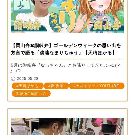
【岡山弁✖️讃岐弁】ゴールデンウィークの思い出を
方言で語る「僕達なまりちゅう」【天晴ほかる】
5月は讃岐弁〝なっちゃん〟とお喋りしてきたよ~⊂( ᴖ
̫ᴖ )⊃
2025.05.28
天晴ほかる
森 夏美
カルチャー：YOUTUBE
haremachi TV