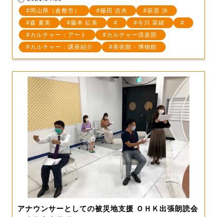
岡山県（倉敷市）
篠田 吉央
萩原 渉
森 夏美
藤本 紅美
今川 菜緒
カルチャー：アート
カルチャー倶楽部
カルチャー：講座紹介
美術館・博物館
アナウンサーとしての被災地支援 ＯＨＫ出張朗読会