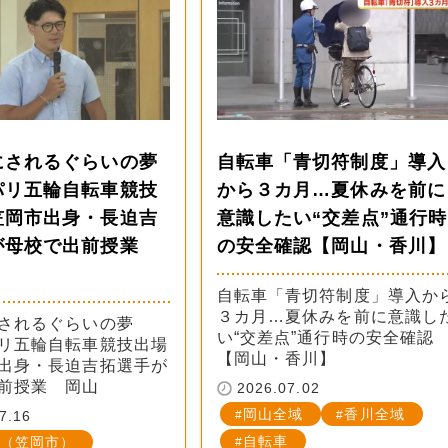
にされるぐらいの夢
自転車「青切符制度」導入
パリ五輪自転車競技
から３カ月…夏休みを前に
笠岡市出身・長迫吉
意識したい“交差点”通行時
が母校で出前授業
の安全確認【岡山・香川】
自転車「青切符制度」導入か
３カ月…夏休みを前に意識し
されるぐらいの夢
い“交差点”通行時の安全確認
リ五輪自転車競技出場
【岡山・香川】
出身・長迫吉拓選手が
前授業 岡山
2026.07.02
岡山全域
香川全域
7.16
自転車
（笠岡市）