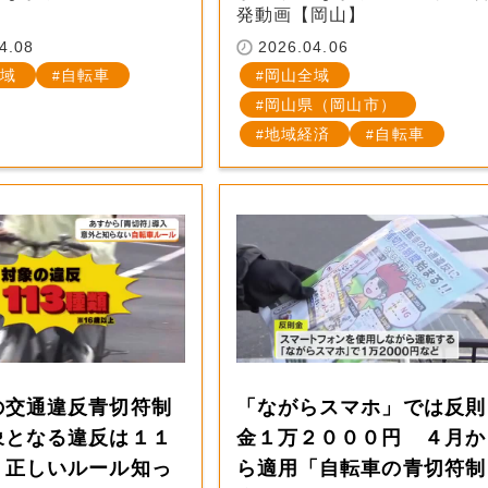
発動画【岡山】
4.08
2026.04.06
域
自転車
岡山全域
岡山県（岡山市）
地域経済
自転車
の交通違反青切符制
「ながらスマホ」では反則
象となる違反は１１
金１万２０００円 ４月か
！正しいルール知っ
ら適用「自転車の青切符制