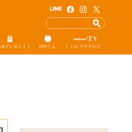
集&プレゼント
OH!くん
ハレマチテレビ