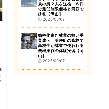
員の男２人を送検 ６件
で最低制限価格と同額で
落札【岡山】
2026/08/07
効率化進む林業の担い手
育成へ 美咲町の森林で
高校生が林業で使われる
機械操作の体験実習【岡
山】
2026/08/07
手
自
転