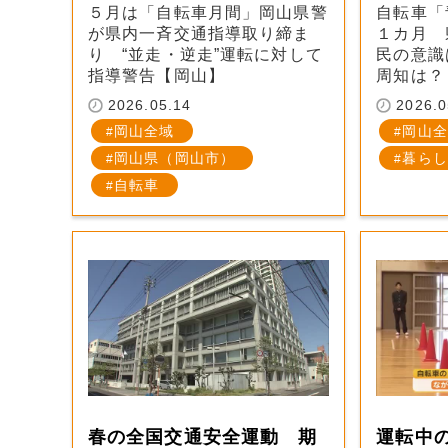
５月は「自転車月間」岡山県警
自転車「
が県内一斉交通指導取り締ま
１カ月 
り “並走・逆走”運転に対して
民の意識
指導警告【岡山】
周知は？
2026.05.14
2026.0
岡山全域
岡山全
岡山県（岡山市）
暮らし
自転車
春の全国交通安全運動 期
運転中