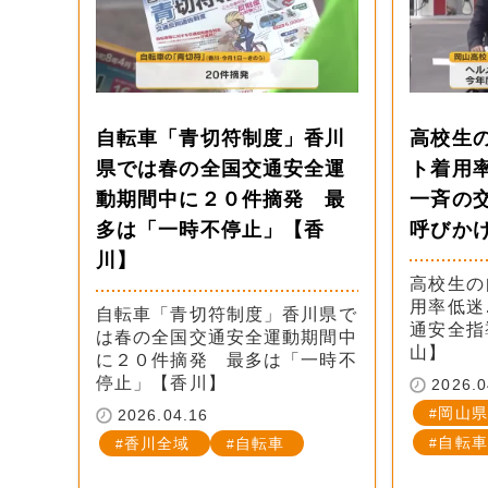
自転車「青切符制度」香川
高校生
県では春の全国交通安全運
ト着用
動期間中に２０件摘発 最
一斉の
多は「一時不停止」【香
呼びか
川】
高校生の
用率低迷
自転車「青切符制度」香川県で
通安全指
は春の全国交通安全運動期間中
山】
に２０件摘発 最多は「一時不
停止」【香川】
2026.0
岡山県
2026.04.16
自転車
香川全域
自転車