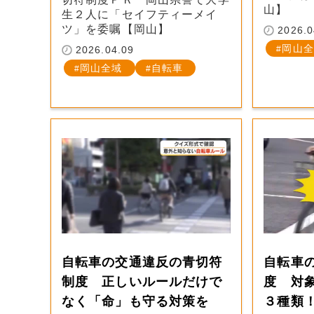
山】
生２人に「セイフティーメイ
ツ」を委嘱【岡山】
2026.0
岡山全
2026.04.09
岡山全域
自転車
自転車の交通違反の青切符
自転車
制度 正しいルールだけで
度 対
なく「命」も守る対策を
３種類