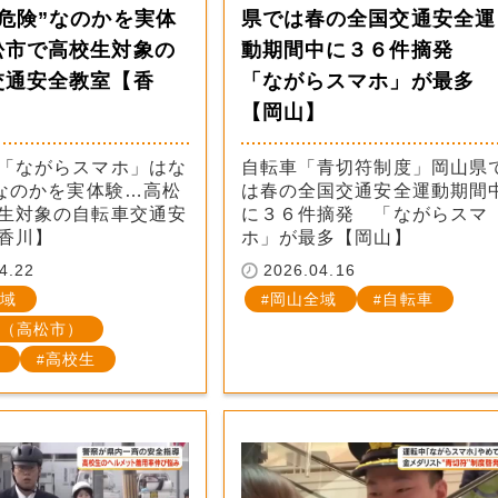
危険”なのかを実体
県では春の全国交通安全運
松市で高校生対象の
動期間中に３６件摘発
交通安全教室【香
「ながらスマホ」が最多
【岡山】
「ながらスマホ」はな
自転車「青切符制度」岡山県
”なのかを実体験…高松
は春の全国交通安全運動期間
生対象の自転車交通安
に３６件摘発 「ながらスマ
香川】
ホ」が最多【岡山】
4.22
2026.04.16
域
岡山全域
自転車
（高松市）
高校生