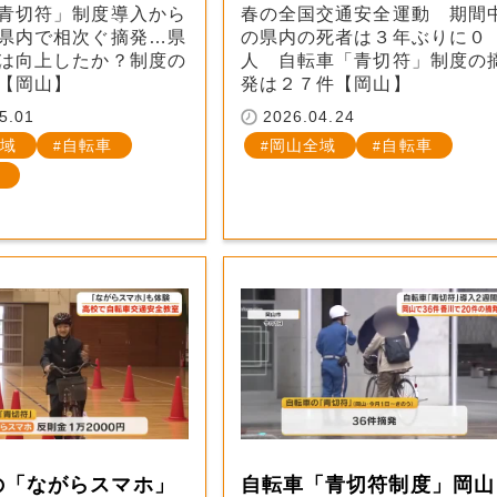
青切符」制度導入から
春の全国交通安全運動 期間
県内で相次ぐ摘発…県
の県内の死者は３年ぶりに０
は向上したか？制度の
人 自転車「青切符」制度の
【岡山】
発は２７件【岡山】
5.01
2026.04.24
域
自転車
岡山全域
自転車
の「ながらスマホ」
自転車「青切符制度」岡山