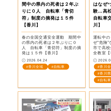
間中の県内の死者は２年ぶ
はなぜ“
りに０人 自転車「青切
験…高
符」制度の摘発は１５件
自転車
【香川】
川】
春の全国交通安全運動 期間中
運転中の
の県内の死者は２年ぶりに０
ぜ“危険
人 自転車「青切符」制度の摘
市で高校
発は１５件【香川】
全教室【
2026.04.24
2026.0
香川全域
自転車
香川全
香川県
自転車