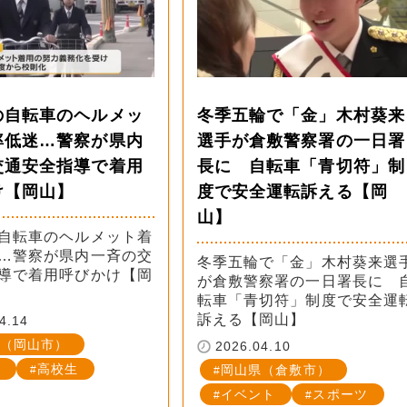
の自転車のヘルメッ
冬季五輪で「金」木村葵来
率低迷…警察が県内
選手が倉敷警察署の一日署
交通安全指導で着用
長に 自転車「青切符」制
け【岡山】
度で安全運転訴える【岡
山】
自転車のヘルメット着
…警察が県内一斉の交
冬季五輪で「金」木村葵来選
導で着用呼びかけ【岡
が倉敷警察署の一日署長に 
転車「青切符」制度で安全運
訴える【岡山】
4.14
（岡山市）
2026.04.10
高校生
岡山県（倉敷市）
イベント
スポーツ