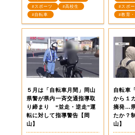
スポーツ
高校生
スポー
自転車
教育・
５月は「自転車月間」岡山
自転車
県警が県内一斉交通指導取
から１
り締まり “並走・逆走”運
摘発…
転に対して指導警告【岡
たか？
山】
山】