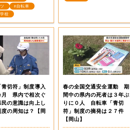
ツ
自転車
学校
「青切符」制度導入
春の全国交通安全運動 期
カ月 県内で相次ぐ
間中の県内の死者は３年ぶ
県民の意識は向上し
りに０人 自転車「青切
制度の周知は？【岡
符」制度の摘発は２７件
【岡山】