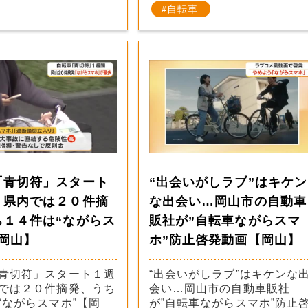
自転車
「青切符」スタート
“出会いがしラブ”はキケン
 県内では２０件摘
な出会い…岡山市の自動車
ち１４件は“ながらス
販社が”自転車ながらスマ
岡山】
ホ”防止啓発動画【岡山】
青切符」スタート１週
“出会いがしラブ”はキケンな
では２０件摘発、うち
会い…岡山市の自動車販社
“ながらスマホ”【岡
が”自転車ながらスマホ”防止