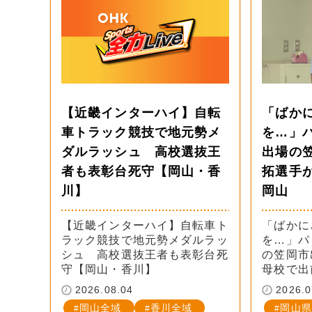
【近畿インターハイ】自転
「ばか
車トラック競技で地元勢メ
を…」
ダルラッシュ 高校選抜王
出場の
者も表彰台死守【岡山・香
拓選手
川】
岡山
【近畿インターハイ】自転車ト
「ばかに
ラック競技で地元勢メダルラッ
を…」パ
シュ 高校選抜王者も表彰台死
の笠岡市
守【岡山・香川】
母校で出
2026.08.04
2026.0
岡山全域
香川全域
岡山県