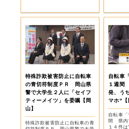
特殊詐欺被害防止に自転車
自転車
の青切符制度ＰＲ 岡山県
１週間
警で大学生２人に「セイフ
発、う
ティーメイツ」を委嘱【岡
マホ”【
山】
自転車「
間 県内
特殊詐欺被害防止に自転車の青
１４件は
切符制度ＰＲ 岡山県警で大学