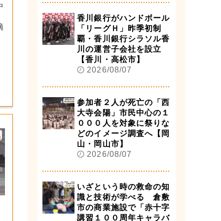
中
香川銀行がハンドボール
摘
「リーグＨ」昨季初制
覇・香川銀行シラソル香
川の運営子会社を設立
【香川・高松市】
2026/08/07
参加者２人が死亡の「西
大寺会陽」市民中心の１
０００人を対象に祭りな
どのイメージ調査へ【岡
山・岡山市】
2026/08/07
いざという時の救命の知
識と技術が学べる 倉敷
市の商業施設で「赤十字
講習１００周年キャラバ