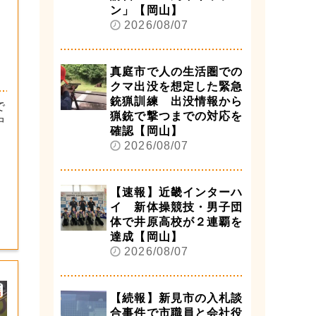
ン」【岡山】
2026/08/07
真庭市で人の生活圏での
クマ出没を想定した緊急
銃猟訓練 出没情報から
で
猟銃で撃つまでの対応を
中
確認【岡山】
2026/08/07
【速報】近畿インターハ
イ 新体操競技・男子団
体で井原高校が２連覇を
達成【岡山】
2026/08/07
【続報】新見市の入札談
合事件で市職員と会社役